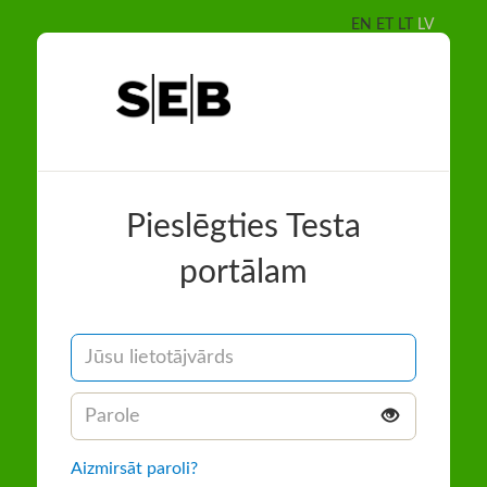
EN
ET
LT
LV
Pieslēgties Testa
portālam
Username
Parole
Aizmirsāt paroli?