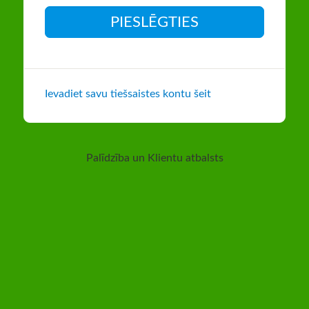
PIESLĒGTIES
Ievadiet savu tiešsaistes kontu šeit
Palīdzība un Klientu atbalsts